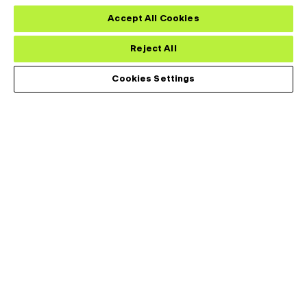
Accept All Cookies
Reject All
Cookies Settings
莱尔德热系统为全球医疗、工业、运输和电信市场的苛刻应用设
计、开发和制造热管理解决方案。我们能够提供业界最多样化的产
品组合，包括从主动热电冷却器和组件到温度控制器和液体冷却系
统等。
应用
Footer
Menu
分析
(Left)