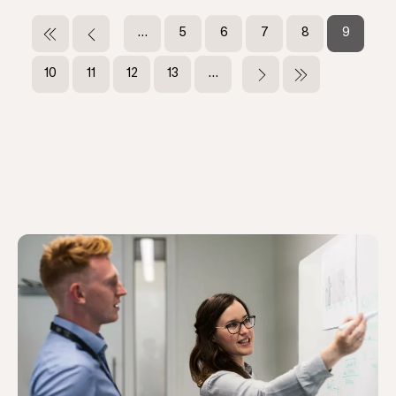
分
页
首
前
…
页
5
页
6
页
7
页
8
当
9
页
一
面
面
面
面
前
页
页
页
10
页
11
页
12
页
13
…
下
末
面
面
面
面
一
页
页