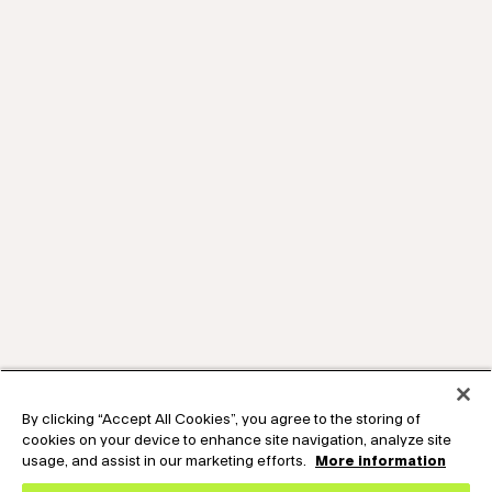
By clicking “Accept All Cookies”, you agree to the storing of
cookies on your device to enhance site navigation, analyze site
usage, and assist in our marketing efforts.
More information
Expand the text
Hey🖐️, Looking for Tech-Support ? Chat