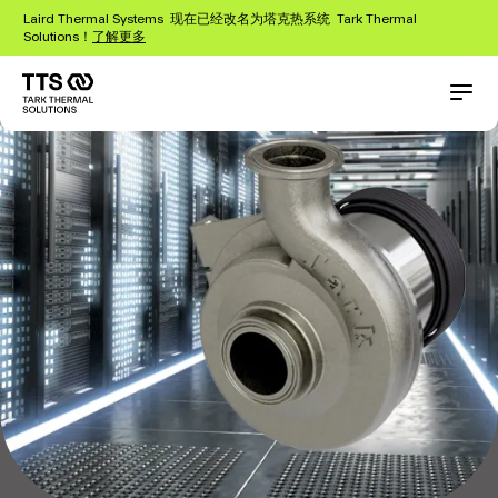
跳
Laird Thermal Systems 现在已经改名为塔克热系统 Tark Thermal
转
Solutions！
了解更多
到
主
要
Main
Conta
内
navigation
容