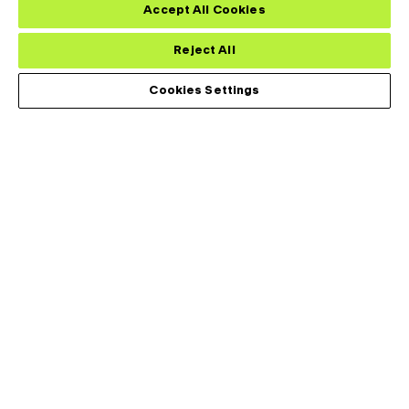
Close th
Now !
Accept All Cookies
Reject All
Cookies Settings
莱尔德热系统为全球医疗、工业、运输和电信市场的苛刻应用设
计、开发和制造热管理解决方案。我们能够提供业界最多样化的产
品组合，包括从主动热电冷却器和组件到温度控制器和液体冷却系
统等。
应用
Footer
Menu
分析
(Left)
消费类