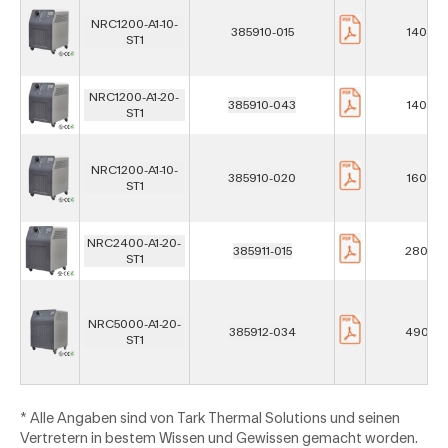
NRC1200-A1-10-
385910-015
1400 
ST1
NRC1200-A1-20-
385910-043
1400 
ST1
NRC1200-A1-10-
385910-020
1600 
ST1
NRC2400-A1-20-
385911-015
2800 
ST1
NRC5000-A1-20-
385912-034
4900 
ST1
* Alle Angaben sind von Tark Thermal Solutions und seinen
Vertretern in bestem Wissen und Gewissen gemacht worden.