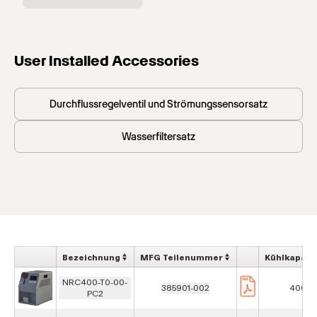
User Installed Accessories
Durchflussregelventil und Strömungssensorsatz
Wasserfiltersatz
Bezeichnung
MFG Teilenummer
Kühlkapazi
NRC400-T0-00-
385901-002
400 W
PC2