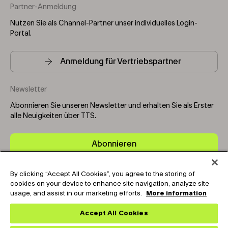
Partner-Anmeldung
Nutzen Sie als Channel-Partner unser individuelles Login-
Portal.
Anmeldung für Vertriebspartner
Newsletter
Abonnieren Sie unseren Newsletter und erhalten Sie als Erster
alle Neuigkeiten über TTS.
Abonnieren
By clicking “Accept All Cookies”, you agree to the storing of
Copyright © 2025-2026 Tark Thermal Solutions. All rights
cookies on your device to enhance site navigation, analyze site
reserved.
usage, and assist in our marketing efforts.
More information
Accept All Cookies
Socials