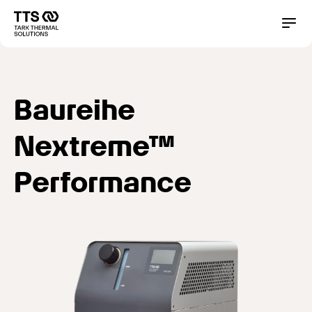
Direkt
zum
Main
Conta
Inhalt
navigation
Baureihe
Nextreme™
Performance