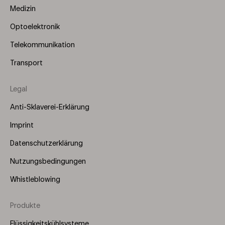
Medizin
Optoelektronik
Telekommunikation
Transport
Legal
Anti-Sklaverei-Erklärung
Imprint
Datenschutzerklärung
Nutzungsbedingungen
Whistleblowing
Produkte
Footer
Menu
Flüssigkeitskühlsysteme