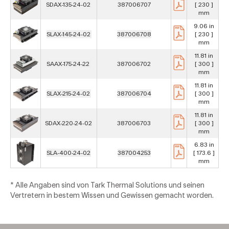
SDAX-135-24-02
387006707
[ 230 ]
[
mm
9.06 in
SLAX-145-24-02
387006708
[ 230 ]
[
mm
11.81 in
SAAX-175-24-22
387006702
[ 300 ]
[
mm
11.81 in
SLAX-215-24-02
387006704
[ 300 ]
[
mm
11.81 in
SDAX-220-24-02
387006703
[ 300 ]
[
mm
6.83 in
SLA-400-24-02
387004253
[ 173.6 ]
mm
* Alle Angaben sind von Tark Thermal Solutions und seinen
Vertretern in bestem Wissen und Gewissen gemacht worden.