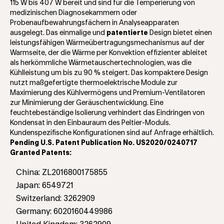
115 W bis 407 W bereit und sind für die Temperierung von
medizinischen Diagnosekammern oder
Probenaufbewahrungsfächern in Analyseapparaten
ausgelegt. Das einmalige und
patentierte
Design bietet einen
leistungsfähigen Wärmeübertragungsmechanismus auf der
Warmseite, der die Wärme per Konvektion effizienter ableitet
als herkömmliche Wärmetauschertechnologien, was die
Kühlleistung um bis zu 90 % steigert. Das kompaktere Design
nutzt maßgefertigte thermoelektrische Module zur
Maximierung des Kühlvermögens und Premium-Ventilatoren
zur Minimierung der Geräuschentwicklung. Eine
feuchtebeständige Isolierung verhindert das Eindringen von
Kondensat in den Einbauraum des Peltier-Moduls.
Kundenspezifische Konfigurationen sind auf Anfrage erhältlich.
Pending U.S. Patent Publication No. US2020/0240717
Granted Patents:
China: ZL2016800175855
Japan: 6549721
Switzerland: 3262909
Germany: 6020160449986