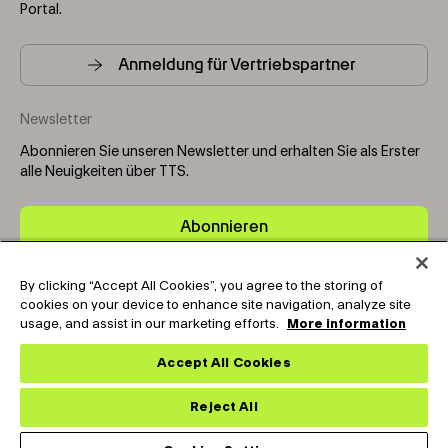
Portal.
Anmeldung für Vertriebspartner
Newsletter
Abonnieren Sie unseren Newsletter und erhalten Sie als Erster
alle Neuigkeiten über TTS.
Abonnieren
By clicking “Accept All Cookies”, you agree to the storing of
Copyright © 2025-2026 Tark Thermal Solutions. All rights
cookies on your device to enhance site navigation, analyze site
reserved.
usage, and assist in our marketing efforts.
More information
Accept All Cookies
Socials
Reject All