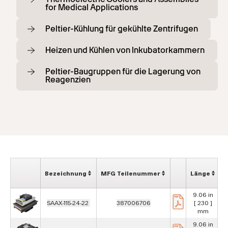
for Medical Applications
Peltier-Kühlung für gekühlte Zentrifugen
Heizen und Kühlen von Inkubatorkammern
Peltier-Baugruppen für die Lagerung von
Reagenzien
Bezeichnung
MFG Teilenummer
Länge
B
9.06 in
SAAX-115-24-22
387006706
[ 230 ]
[
mm
9.06 in