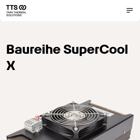
Direkt
zum
Main
Conta
Inhalt
navigation
Baureihe SuperCool
X