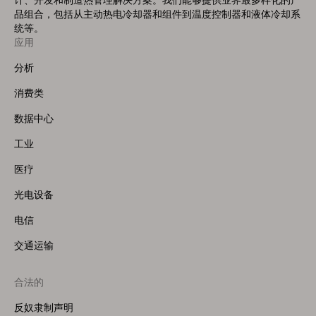
计、开发和制造热管理解决方案。我们能够提供业界最多样化的产
品组合，包括从主动热电冷却器和组件到温度控制器和液体冷却系
统等。
应用
Footer
Menu
分析
(Left)
消费类
数据中心
工业
医疗
光电设备
电信
交通运输
合法的
反奴隶制声明