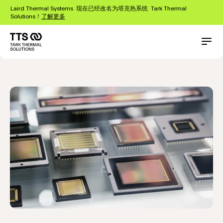
跳
Laird Thermal Systems 现在已经改名为塔克热系统 Tark Thermal
转
Solutions！
了解更多
到
主
要
Main
Conta
光电设备
应用
内
navigation
容