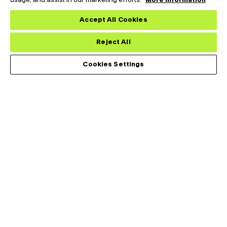
usage, and assist in our marketing efforts.
More information
Accept All Cookies
Reject All
Cookies Settings
莱尔德热系统为全球医疗、工业、运输和电信市场的苛刻应用设
计、开发和制造热管理解决方案。我们能够提供业界最多样化的产
品组合，包括从主动热电冷却器和组件到温度控制器和液体冷却系
统等。
应用
Footer
Menu
分析
(Left)