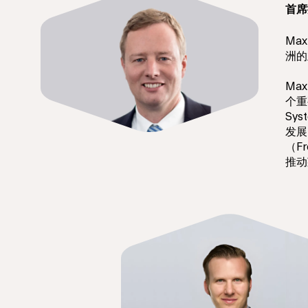
首席
Ma
洲的
Ma
个重要
Sy
发展
（F
推动