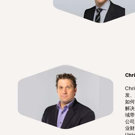
Chr
Ch
发、
如何
解决
域带
公司
业财