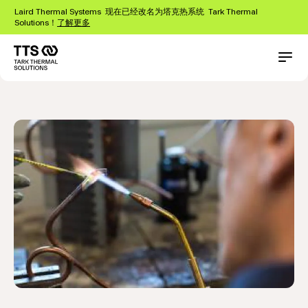
跳
Laird Thermal Systems 现在已经改名为塔克热系统 Tark Thermal
转
Solutions！
了解更多
到
主
要
Main
Conta
原型制作服务
热管理服务
内
navigation
容