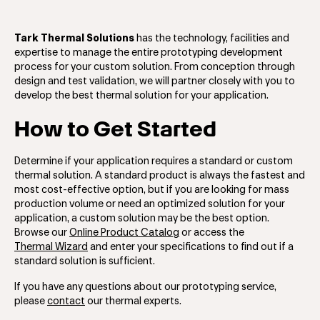
Tark Thermal Solutions
has the technology, facilities and
expertise to manage the entire prototyping development
process for your custom solution. From conception through
design and test validation, we will partner closely with you to
develop the best thermal solution for your application.
How to Get Started
Determine if your application requires a standard or custom
thermal solution. A standard product is always the fastest and
most cost-effective option, but if you are looking for mass
production volume or need an optimized solution for your
application, a custom solution may be the best option.
Browse our
Online Product Catalog
or access the
Thermal Wizard
and enter your specifications to find out if a
standard solution is sufficient.
If you have any questions about our prototyping service,
please
contact
our thermal experts.