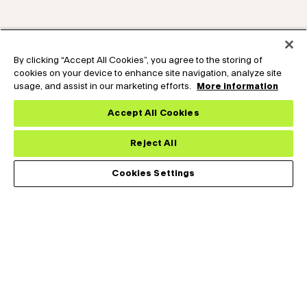
By clicking “Accept All Cookies”, you agree to the storing of
cookies on your device to enhance site navigation, analyze site
usage, and assist in our marketing efforts.
More information
Accept All Cookies
Reject All
Cookies Settings
莱尔德热系统为全球医疗、工业、运输和电信市场的苛刻应用设