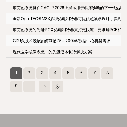
塔克热系统将在CACLP 2026上展示用于临床诊断的下一代热电
全新OptoTEC®MSX多级热电制冷器可提供超紧凑设计，实现真空
塔克热系统的先进 PCX 热电制冷器支持更快速、更准确PCR和
CDU泵技术发展如何满足75～200kW数据中心机架需求
现代医学成像系统中的先进液体制冷解决方案
分
页
当
1
页
2
页
3
页
4
页
5
页
6
页
7
页
8
前
面
面
面
面
面
面
面
页
页
9
…
下
末
面
一
页
页