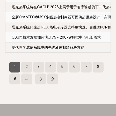
塔克热系统将在CACLP 2026上展示用于临床诊断的下一代热电
全新OptoTEC®MSX多级热电制冷器可提供超紧凑设计，实现真空
塔克热系统的先进 PCX 热电制冷器支持更快速、更准确PCR和
CDU泵技术发展如何满足75～200kW数据中心机架需求
现代医学成像系统中的先进液体制冷解决方案
分
页
当
1
页
2
页
3
页
4
页
5
页
6
页
7
页
8
前
面
面
面
面
面
面
面
页
页
9
…
下
末
面
一
页
页