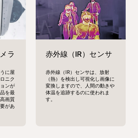
うに屋
赤外線（IR）センサは、放射
ロニク
（熱）を検出し可視化し画像に
ョンが
変換しますので、人間の動きや
品を最
体温を追跡するのに使われま
高画質
す。
要があ