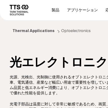
メ
Main
イ
navigation
製品
アプリケーション
ン
コ
ン
テ
Thermal Applications
Optoelectronics
ン
ツ
に
移
動
光エレクトロニク
光源、光検出、光制御に使用されるオプトエレクトロニ
車、電気通信、産業など幅広い用途で重要性を増してい
ム品質と低エネルギー消費により、オプトエレクトロニ
で優れた性能を提供します。
光電子部品は温度に対して非常に敏感であるため、画質