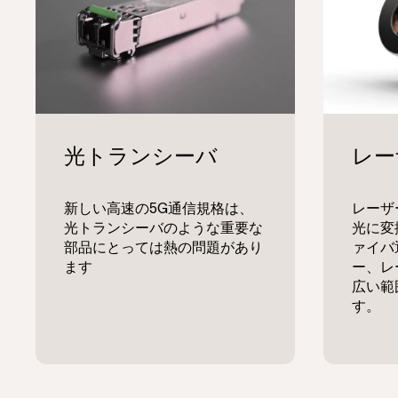
新しい高速の5G通信規格は、
レーザ
光トランシーバのような重要な
光に変
部品にとっては熱の問題があり
ァイバ
ます
ー、レ
広い範
す。