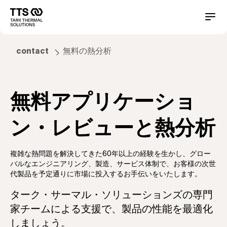
メ
イ
Main
Conta
ン
コ
navigation
ン
contact
無料の熱分析
テ
ン
ツ
に
無料アプリケーショ
移
動
ン・レビューと熱分析
複雑な熱問題を解決してきた60年以上の経験を生かし、グロー
バルなエンジニアリング、製造、サービス体制で、お客様の次世
代製品を予定通りに市場に投入するお手伝いをいたします。
ターク・サーマル・ソリューションズの専門
家チームによる支援で、製品の性能を最適化
しましょう。