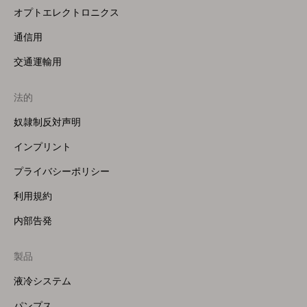
オプトエレクトロニクス
通信用
交通運輸用
法的
奴隷制反対声明
インプリント
プライバシーポリシー
利用規約
内部告発
製品
Footer
Menu
液冷システム
(Right)
パンプス