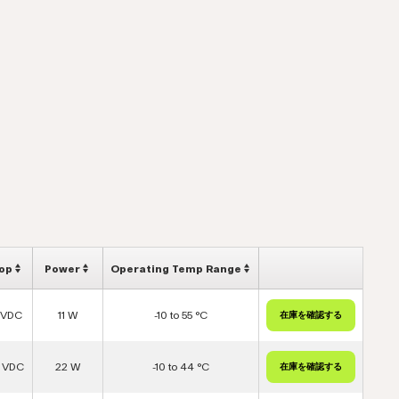
op
Power
Operating Temp Range
 VDC
11 W
-10 to 55 °C
2 VDC
22 W
-10 to 44 °C