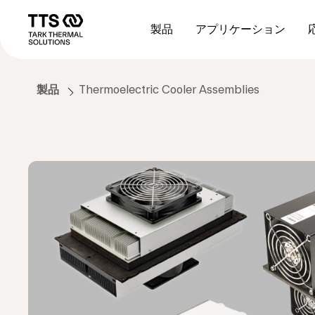
メ
Main
イ
navigation
製品
アプリケーション
ン
コ
ン
テ
製品
Thermoelectric Cooler Assemblies
ン
ツ
に
移
動