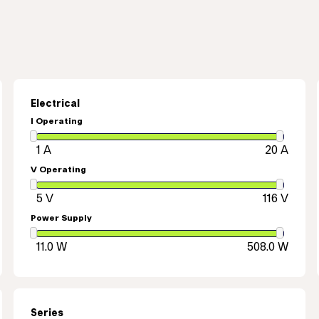
Electrical
I Operating
V Operating
Power Supply
Series