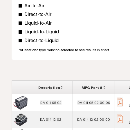
Air-to-Air
Direct-to-Air
Liquid-to-Air
Liquid-to-Liquid
Direct-to-Liquid
*At least one type must be selected to see results in chart
Description
MFG Part #
DA-011-05-02
DA-011-05-02-00-00
DA-014-12-02
DA-014-12-02-00-00