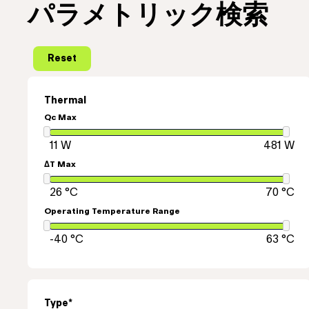
パラメトリック検索
Thermal
Qc Max
ΔT Max
Operating Temperature Range
Type*