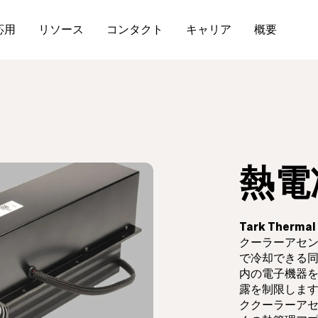
応用
リソース
コンタクト
キャリア
概要
熱電
Tark Thermal 
クーラーアセ
で冷却できる
内の電子機器
露を制限しま
ククーラーア