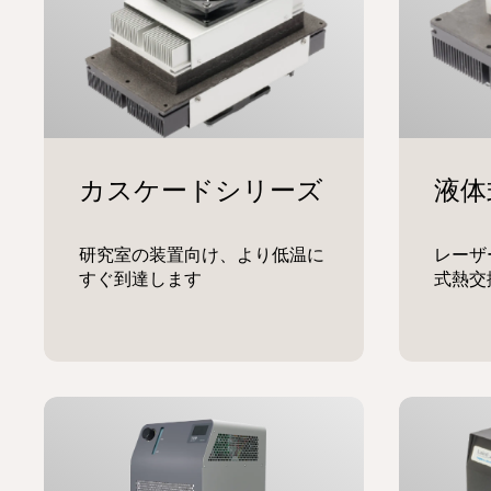
研究室の装置向け、より低温に
レーザ
すぐ到達します
式熱交