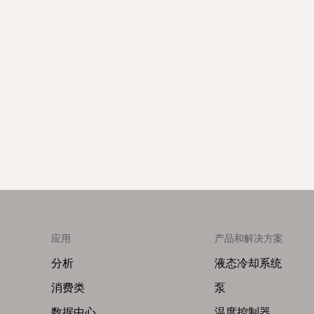
应用
产品和解决方案
Footer
Footer
Menu
Menu
分析
液态冷却系统
(Left)
(Right)
消费类
泵
数据中心
温度控制器