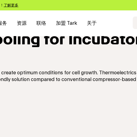
s！
了解更多
服务
资源
联络
加盟 Tark
关于
oling for Incubato
 create optimum conditions for cell growth. Thermoelectrics
friendly solution compared to conventional compressor-based