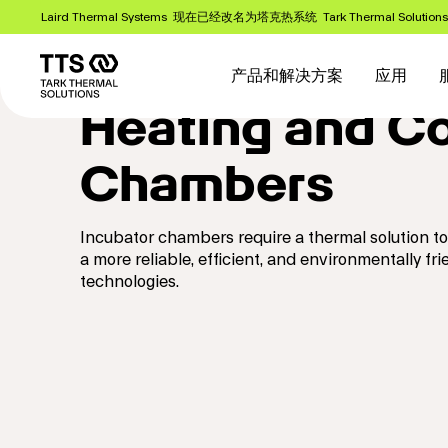
跳
Laird Thermal Systems 现在已经改名为塔克热系统 Tark Thermal Solution
转
Main
到
主
navigation
产品和解决方案
应用
要
Heating and Co
内
容
Chambers
Incubator chambers require a thermal solution to
a more reliable, efficient, and environmentally 
technologies.