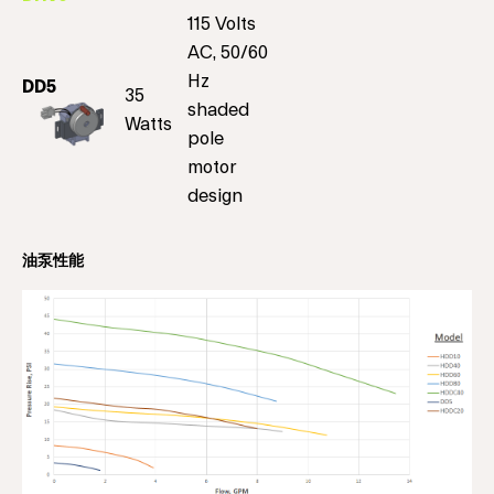
115 Volts
AC, 50/60
Hz
DD5
35
shaded
Watts
pole
motor
design
油泵性能