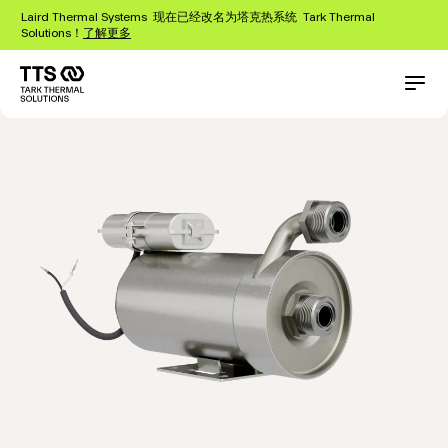
跳
Laird Thermal Systems 现在已经改名为塔克热系统 Tark Thermal
转
Solutions！
了解更多
到
主
要
Main
Conta
油泵
Products
泵
内
navigation
容