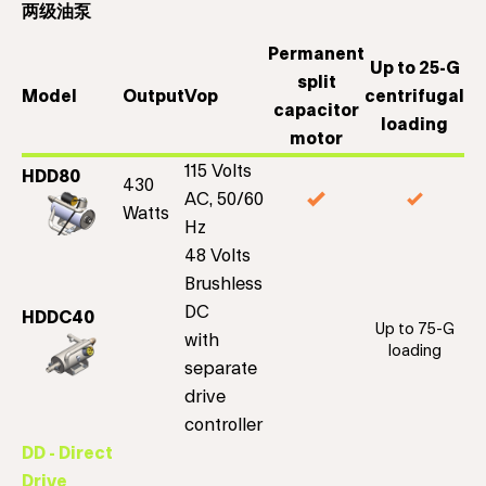
两级油泵
Permanent
Up to 25-G
split
Model
Output
Vop
centrifugal
capacitor
loading
motor
115 Volts
HDD80
430
AC, 50/60
Watts
Hz
48 Volts
Brushless
DC
HDDC40
Up to 75-G
with
loading
separate
drive
controller
DD - Direct
Drive