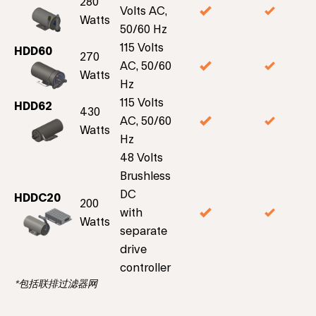
280
Volts AC,
Watts
50/60 Hz
115 Volts
HDD60
270
AC, 50/60
Watts
Hz
115 Volts
HDD62
430
AC, 50/60
Watts
Hz
48 Volts
Brushless
DC
HDDC20
200
with
Watts
separate
drive
controller
*包括联排过滤器网