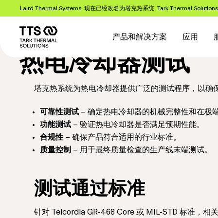
跳
Laird Thermal Systems 现在已经改名为塔克热系统 Tark Thermal Solution
转
Main
到
主
navigation
产品和解决方案
应用
要
热电冷却器测试
内
容
塔克热系统为热电冷却器提供广泛的测试程序，以确
可靠性测试
– 确定热电冷却器的机械完整性和在极
功能测试
– 验证热电冷却器是否满足预期性能。
合规性
– 确保产品符合适用的行业标准。
质量控制
– 用于最终质量检查的生产线末端测试。
测试通过标准
针对 Telcordia GR-468 Core 或 MI