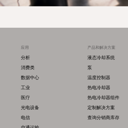
应用
产品和解决方案
Footer
Footer
Menu
Menu
分析
液态冷却系统
(Left)
(Right)
消费类
泵
数据中心
温度控制器
工业
热电冷却器
医疗
热电冷却器组件
光电设备
定制解决方案
电信
查询分销商库存
交通运输