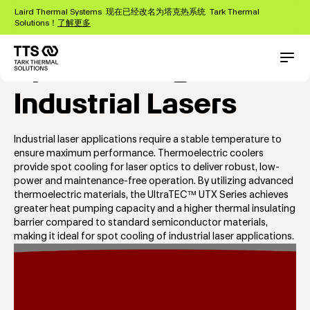
跳
Laird Thermal Systems 现在已经改名为塔克热系统 Tark Thermal
转
Solutions！
了解更多
到
主
Spot Cooling for
要
Main
Conta
内
navigation
容
Industrial Lasers
Industrial laser applications require a stable temperature to
ensure maximum performance. Thermoelectric coolers
provide spot cooling for laser optics to deliver robust, low-
power and maintenance-free operation. By utilizing advanced
thermoelectric materials, the UltraTEC™ UTX Series achieves
greater heat pumping capacity and a higher thermal insulating
barrier compared to standard semiconductor materials,
making it ideal for spot cooling of industrial laser applications.