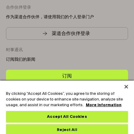
合作伙伴登录
作为渠道合作伙伴，请使用我们的个人登录门户
渠道合作伙伴登录
时事通讯
订阅我们的新闻
订阅
By clicking “Accept All Cookies”, you agree to the storing of
Copyright © 2025-2026 Tark Thermal Solutions. All rights
cookies on your device to enhance site navigation, analyze site
reserved.
usage, and assist in our marketing efforts.
More information
Accept All Cookies
Socials
Reject All