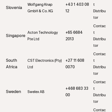
+43 1 403 08
Wolfgang Knap
t
Slovenia
12
GmbH & Co. KG
Distribu
tor
Contac
+65 6684
Acton Technology
t
Singapore
2013
Pte Ltd
Distribu
tor
Contac
South
+27 11 608
CST Electronics (Pty)
t
Africa
0070
Ltd
Distribu
tor
Contac
+468 683 33
t
Sweden
Swelex AB
00
Distribu
tor
Contac