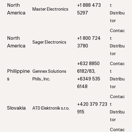
North
+1 888 473
t
Master Electronics
America
5297
Distribu
tor
Contac
North
+1 800 724
t
Sager Electronics
America
3780
Distribu
tor
+632 8850
Contac
Philippine
6182/83,
Gennex Solutions
t
s
+6349 535
Phils., Inc.
Distribu
6148
tor
Contac
+420 379 723
t
Slovakia
ATD Elektronik s.r.o.
915
Distribu
tor
Contac