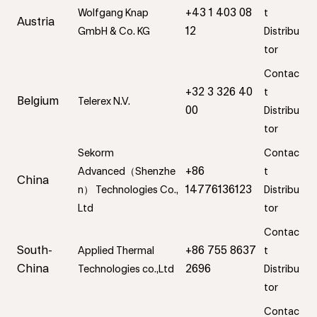
+43 1 403 08
Wolfgang Knap
t
Austria
12
GmbH & Co. KG
Distribu
tor
Contac
+32 3 326 40
t
Belgium
Telerex N.V.
00
Distribu
tor
Sekorm
Contac
+86
Advanced（Shenzhe
t
China
14776136123
n） Technologies Co.,
Distribu
Ltd
tor
Contac
South-
+86 755 8637
Applied Thermal
t
China
2696
Technologies co.,Ltd
Distribu
tor
Contac