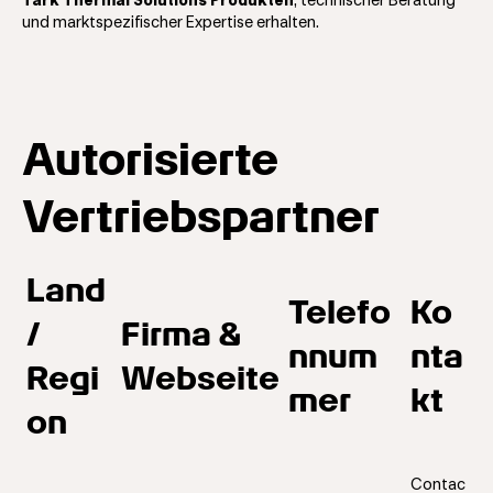
Tark Thermal Solutions Produkten
, technischer Beratung
und marktspezifischer Expertise erhalten.
Autorisierte
Vertriebspartner
Land
Telefo
Ko
/
Firma &
nnum
nta
Regi
Webseite
mer
kt
on
Contac