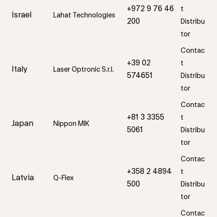
+972 9 76 46
t
Israel
Lahat Technologies
200
Distribu
tor
Contac
+39 02
t
Italy
Laser Optronic S.r.l.
574651
Distribu
tor
Contac
+81 3 3355
t
Japan
Nippon MIK
5061
Distribu
tor
Contac
+358 2 4894
t
Latvia
Q-Flex
500
Distribu
tor
Contac