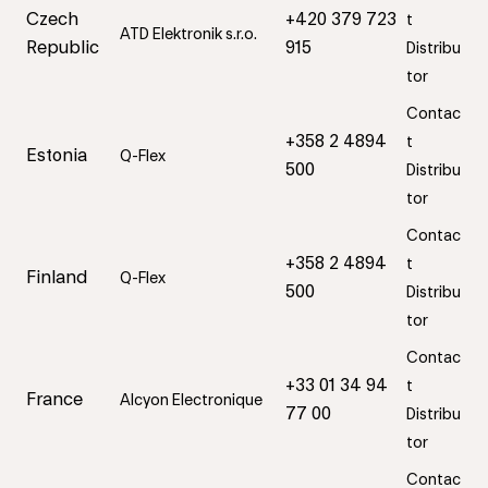
Czech
+420 379 723
t
ATD Elektronik s.r.o.
Republic
915
Distribu
tor
Contac
+358 2 4894
t
Estonia
Q-Flex
500
Distribu
tor
Contac
+358 2 4894
t
Finland
Q-Flex
500
Distribu
tor
Contac
+33 01 34 94
t
France
Alcyon Electronique
77 00
Distribu
tor
Contac