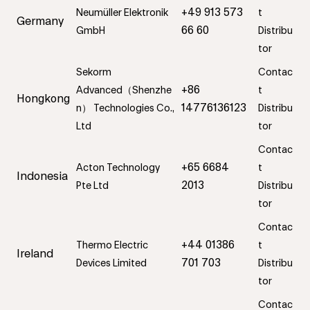
+49 913 573
Neumüller Elektronik
t
Germany
66 60
GmbH
Distribu
tor
Sekorm
Contac
+86
Advanced（Shenzhe
t
Hongkong
14776136123
n） Technologies Co.,
Distribu
Ltd
tor
Contac
+65 6684
Acton Technology
t
Indonesia
2013
Pte Ltd
Distribu
tor
Contac
+44 01386
Thermo Electric
t
Ireland
701 703
Devices Limited
Distribu
tor
Contac