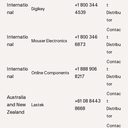
Internatio
+1 800 344
t
Digikey
nal
4539
Distribu
tor
Contac
Internatio
+1 800 346
t
Mouser Electronics
nal
6873
Distribu
tor
Contac
Internatio
+1 888 906
t
Online Components
nal
8217
Distribu
tor
Contac
Australia
+61 08 8443
t
and New
Lastek
8668
Distribu
Zealand
tor
Contac