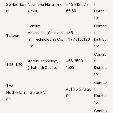
Switzerlan
+49 913 573
Neumüller Elektronik
t
d
66 60
GmbH
Distribu
tor
Sekorm
Contac
+86
Advanced（Shenzhe
t
Taiwan
14776136123
n） Technologies Co.,
Distribu
Ltd
tor
Contac
+66 2508
Acton Technology
t
Thailand
1529
(Thailand) Co., Ltd
Distribu
tor
Contac
The
+31 76 578 20
t
Netherlan
Telerex B.V.
00
Distribu
ds
tor
Contac