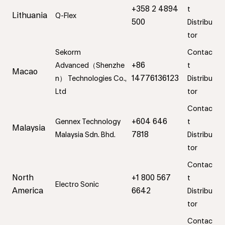
+358 2 4894
t
Lithuania
Q-Flex
500
Distribu
tor
Sekorm
Contac
+86
Advanced（Shenzhe
t
Macao
14776136123
n） Technologies Co.,
Distribu
Ltd
tor
Contac
+604 646
Gennex Technology
t
Malaysia
7818
Malaysia Sdn. Bhd.
Distribu
tor
Contac
North
+1 800 567
t
Electro Sonic
America
6642
Distribu
tor
Contac