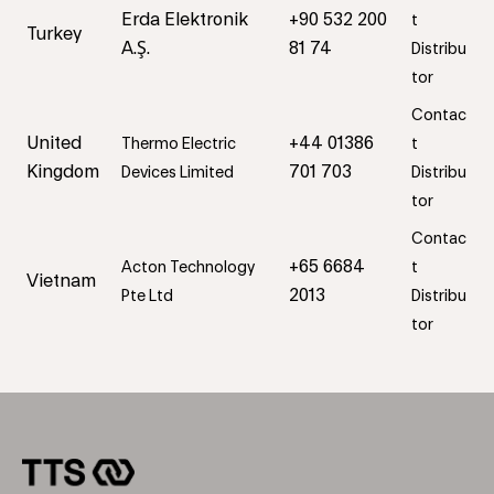
Erda Elektronik
+90 532 200
t
Turkey
A.Ş.
81 74
Distribu
tor
Contac
United
+44 01386
Thermo Electric
t
Kingdom
701 703
Devices Limited
Distribu
tor
Contac
+65 6684
Acton Technology
t
Vietnam
2013
Pte Ltd
Distribu
tor