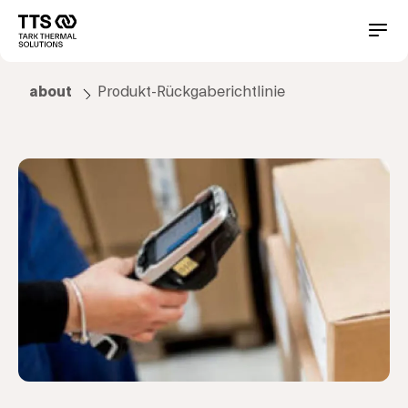
Direkt
zum
Main
Conta
Inhalt
navigation
about
Produkt-Rückgaberichtlinie