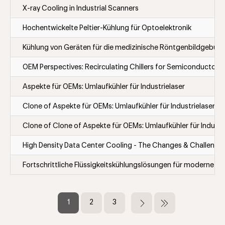
X-ray Cooling in Industrial Scanners
Hochentwickelte Peltier-Kühlung für Optoelektronik
Kühlung von Geräten für die medizinische Röntgenbildgebun
OEM Perspectives: Recirculating Chillers for Semiconductor 
Aspekte für OEMs: Umlaufkühler für Industrielaser
Clone of Aspekte für OEMs: Umlaufkühler für Industrielaser
Clone of Clone of Aspekte für OEMs: Umlaufkühler für Industr
High Density Data Center Cooling - The Changes & Challenge
Fortschrittliche Flüssigkeitskühlungslösungen für moderne 
Seitennummerierung
Aktuelle
1
Seite
2
Seite
3
Nächste
Letzte
Seite
Seite
Seite