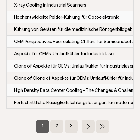
X-ray Cooling in Industrial Scanners
Hochentwickelte Peltier-Kühlung für Optoelektronik
Kühlung von Geräten für die medizinische Röntgenbildgebun
OEM Perspectives: Recirculating Chillers for Semiconductor 
Aspekte für OEMs: Umlaufkühler für Industrielaser
Clone of Aspekte für OEMs: Umlaufkühler für Industrielaser
Clone of Clone of Aspekte für OEMs: Umlaufkühler für Industr
High Density Data Center Cooling - The Changes & Challenge
Fortschrittliche Flüssigkeitskühlungslösungen für moderne 
Seitennummerierung
Aktuelle
1
Seite
2
Seite
3
Nächste
Letzte
Seite
Seite
Seite