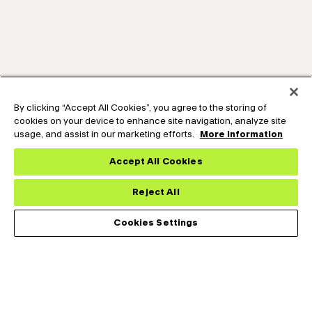
By clicking “Accept All Cookies”, you agree to the storing of
cookies on your device to enhance site navigation, analyze site
usage, and assist in our marketing efforts.
More information
Expand the text
Hey🖐️, Looking for Tech-Support ? Chat
Close th
Now !
Accept All Cookies
Reject All
Cookies Settings