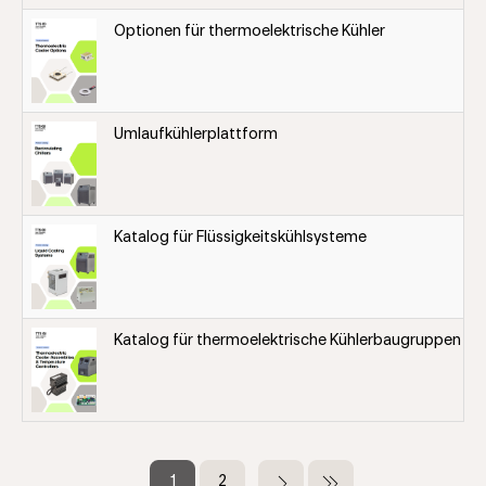
Optionen für thermoelektrische Kühler
Umlaufkühlerplattform
Katalog für Flüssigkeitskühlsysteme
Katalog für thermoelektrische Kühlerbaugruppen
Seitennummerierung
Aktuelle
1
Seite
2
Nächste
Letzte