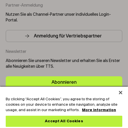
Partner-Anmeldung
Nutzen Sie als Channel-Partner unser individuelles Login-
Portal.
Anmeldung für Vertriebspartner
Newsletter
Abonnieren Sie unseren Newsletter und erhalten Sie als Erster
alle Neuigkeiten über TTS.
Abonnieren
By clicking “Accept All Cookies”, you agree to the storing of
Copyright © 2025-2026 Tark Thermal Solutions. All rights
cookies on your device to enhance site navigation, analyze site
reserved.
usage, and assist in our marketing efforts.
More information
Accept All Cookies