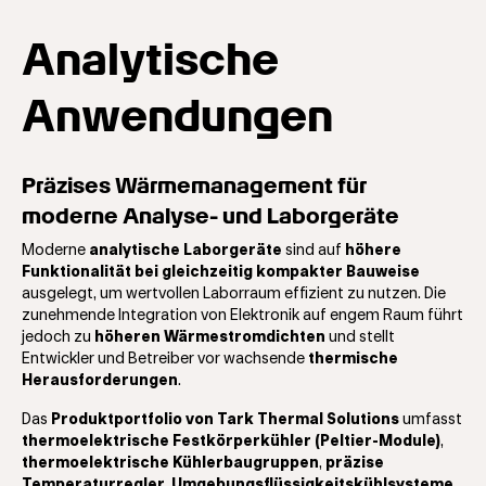
Analytische
Anwendungen
Präzises Wärmemanagement für
moderne Analyse- und Laborgeräte
Moderne
analytische Laborgeräte
sind auf
höhere
Funktionalität bei gleichzeitig kompakter Bauweise
ausgelegt, um wertvollen Laborraum effizient zu nutzen. Die
zunehmende Integration von Elektronik auf engem Raum führt
jedoch zu
höheren Wärmestromdichten
und stellt
Entwickler und Betreiber vor wachsende
thermische
Herausforderungen
.
Das
Produktportfolio von Tark Thermal Solutions
umfasst
thermoelektrische Festkörperkühler (Peltier-Module)
,
thermoelektrische Kühlerbaugruppen
,
präzise
Temperaturregler
,
Umgebungsflüssigkeitskühlsysteme