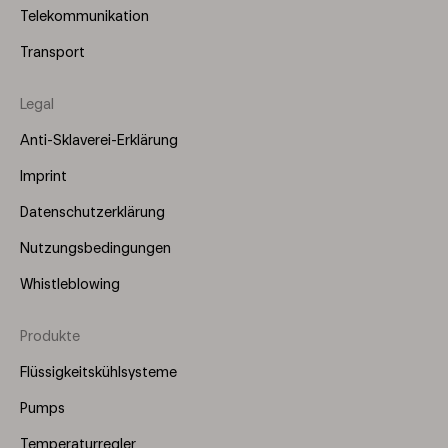
Telekommunikation
Transport
Legal
Anti-Sklaverei-Erklärung
Imprint
Datenschutzerklärung
Nutzungsbedingungen
Whistleblowing
Produkte
Footer
Menu
Flüssigkeitskühlsysteme
(Right)
Pumps
Temperaturregler