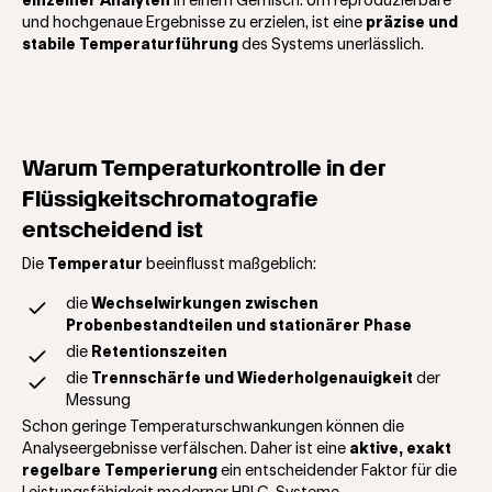
einzelner Analyten
in einem Gemisch. Um reproduzierbare
und hochgenaue Ergebnisse zu erzielen, ist eine
präzise und
stabile Temperaturführung
des Systems unerlässlich.
Warum Temperaturkontrolle in der
Flüssigkeitschromatografie
entscheidend ist
Die
Temperatur
beeinflusst maßgeblich:
die
Wechselwirkungen zwischen
Probenbestandteilen und stationärer Phase
die
Retentionszeiten
die
Trennschärfe und Wiederholgenauigkeit
der
Messung
Schon geringe Temperaturschwankungen können die
Analyseergebnisse verfälschen. Daher ist eine
aktive, exakt
regelbare Temperierung
ein entscheidender Faktor für die