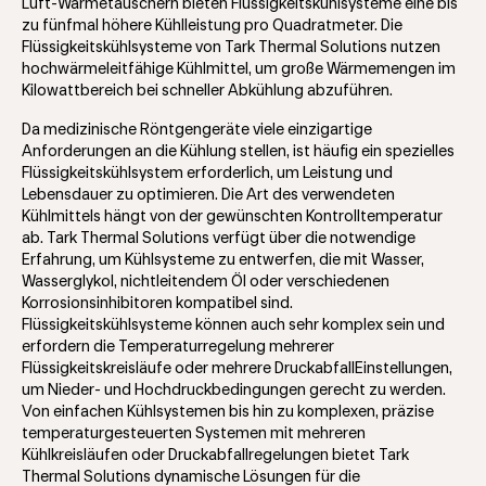
Luft-Wärmetauschern bieten Flüssigkeitskühlsysteme eine bis
zu fünfmal höhere Kühlleistung pro Quadratmeter. Die
Flüssigkeitskühlsysteme von Tark Thermal Solutions nutzen
hochwärmeleitfähige Kühlmittel, um große Wärmemengen im
Kilowattbereich bei schneller Abkühlung abzuführen.
Da medizinische Röntgengeräte viele einzigartige
Anforderungen an die Kühlung stellen, ist häufig ein spezielles
Flüssigkeitskühlsystem erforderlich, um Leistung und
Lebensdauer zu optimieren. Die Art des verwendeten
Kühlmittels hängt von der gewünschten Kontrolltemperatur
ab. Tark Thermal Solutions verfügt über die notwendige
Erfahrung, um Kühlsysteme zu entwerfen, die mit Wasser,
Wasserglykol, nichtleitendem Öl oder verschiedenen
Korrosionsinhibitoren kompatibel sind.
Flüssigkeitskühlsysteme können auch sehr komplex sein und
erfordern die Temperaturregelung mehrerer
Flüssigkeitskreisläufe oder mehrere DruckabfallEinstellungen,
um Nieder- und Hochdruckbedingungen gerecht zu werden.
Von einfachen Kühlsystemen bis hin zu komplexen, präzise
temperaturgesteuerten Systemen mit mehreren
Kühlkreisläufen oder Druckabfallregelungen bietet Tark
Thermal Solutions dynamische Lösungen für die