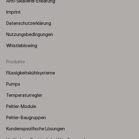
Anti-Sklaverei-Erklärung
Imprint
Datenschutzerklärung
Nutzungsbedingungen
Whistleblowing
Produkte
Footer
Menu
Flüssigkeitskühlsysteme
(Right)
Pumps
Temperaturregler
Peltier-Module
Peltier-Baugruppen
Kundenspezifische Lösungen