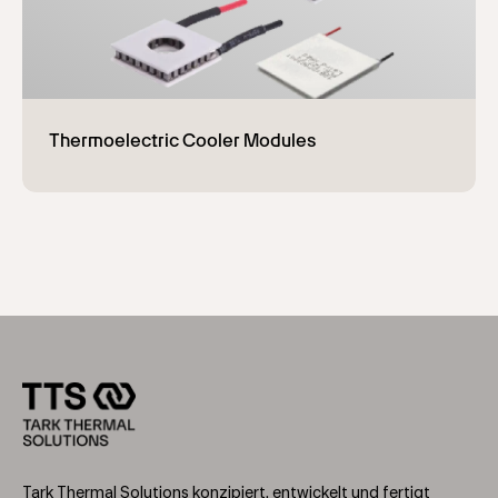
Tark Thermal Solutions konzipiert, entwickelt und fertigt