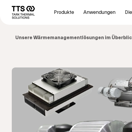
Direkt
Main
zum
navigation
Produkte
Anwendungen
Die
Inhalt
Unsere Wärmemanagementlösungen im Überbli