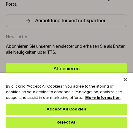
Portal.
Anmeldung für Vertriebspartner
Newsletter
Abonnieren Sie unseren Newsletter und erhalten Sie als Erster
alle Neuigkeiten über TTS.
Abonnieren
By clicking “Accept All Cookies”, you agree to the storing of
Copyright © 2025-2026 Tark Thermal Solutions. All rights
cookies on your device to enhance site navigation, analyze site
reserved.
usage, and assist in our marketing efforts.
More information
Accept All Cookies
Socials
Reject All