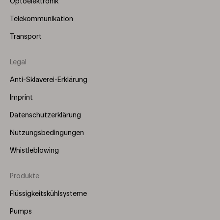
Optoelektronik
Telekommunikation
Transport
Legal
Anti-Sklaverei-Erklärung
Imprint
Datenschutzerklärung
Nutzungsbedingungen
Whistleblowing
Produkte
Footer
Menu
Flüssigkeitskühlsysteme
(Right)
Pumps