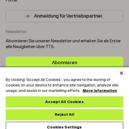
Portal.
Anmeldung für Vertriebspartner
Newsletter
Abonnieren Sie unseren Newsletter und erhalten Sie als Erster
alle Neuigkeiten über TTS.
Abonnieren
By clicking “Accept All Cookies”, you agree to the storing of
Copyright © 2025-2026 Tark Thermal Solutions. All rights
cookies on your device to enhance site navigation, analyze site
reserved.
usage, and assist in our marketing efforts.
More information
Accept All Cookies
Socials
Reject All
Cookies Settings