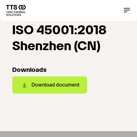
Direkt
zum
Main
Conta
Inhalt
navigation
ISO 45001:2018
Shenzhen (CN)
Downloads
Download document