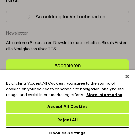
Portal.
Anmeldung für Vertriebspartner
Newsletter
Abonnieren Sie unseren Newsletter und erhalten Sie als Erster
alle Neuigkeiten über TTS.
Abonnieren
By clicking “Accept All Cookies”, you agree to the storing of
Copyright © 2025-2026 Tark Thermal Solutions. All rights
cookies on your device to enhance site navigation, analyze site
reserved.
usage, and assist in our marketing efforts.
More information
Accept All Cookies
Socials
Reject All
Cookies Settings