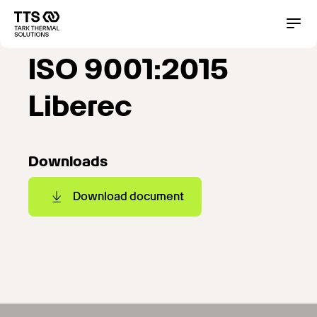
Direkt
zum
Main
Conta
Inhalt
navigation
ISO 9001:2015
Liberec
Downloads
Download document