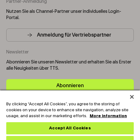
Partner-Anmeldung
Nutzen Sie als Channel-Partner unser individuelles Login-
Portal.
Anmeldung für Vertriebspartner
Newsletter
Abonnieren Sie unseren Newsletter und erhalten Sie als Erster
alle Neuigkeiten über TTS.
Abonnieren
By clicking “Accept All Cookies”, you agree to the storing of
Copyright © 2025-2026 Tark Thermal Solutions. All rights
cookies on your device to enhance site navigation, analyze site
reserved.
usage, and assist in our marketing efforts.
More information
Accept All Cookies
Socials