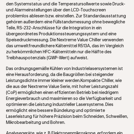
den Systemstatus und die Temperatursollwerte sowie Druck-
und Alarmeinstellungen über den LCD-Touchscreen
problemlos ablesen bzw. einstellen. Zur Standardausstattung
gehören außerdem eine Füllstandsmessung ohne bewegliche
Teile, RS-232-Anschlüsse für die Integration in ein
übergeordnetes Produktionssteuerungssystem und eine
Speisedruckmessung. Die Nextreme Value Chiller verwenden
das umweltfreundlichere Kältemittel R513A, das im Vergleich
zu herkömmlichen HFC-Kältemitteln nur die Hälfte des
Treibhauspotenzials (GWP-Wert) aufweist.
Das ordnungsgemäße Kühlen von Industrielasersystemen ist
eine Herausforderung, da die Baugrößen bei steigender
Leistungsdichte immer kleiner werden.Kompakte Chiller, wie
die aus der Nextreme Value Serie, mit hoher Leistungszahl
(CoP) ermöglichen einen effizienten Betrieb bei niedrigem
Energieverbrauch und maximieren so die Verfügbarkeit und
optimieren die Leistung industrieller Lasersysteme. Dies
ermöglicht eine bessere Bündelung und optimierte
Laserleistung für höhere Präzision beim Schneiden, Schweißen,
Mikrobearbeitung und Bohren.
Analysegeräte, wie z. B Elektronenmikroskope, erfordern ein