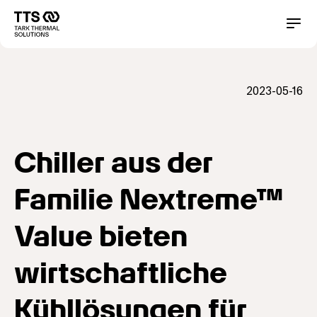
Direkt
zum
Main
Conta
Inhalt
navigation
2023-05-16
Chiller aus der
Familie Nextreme™
Value bieten
wirtschaftliche
Kühllösungen für