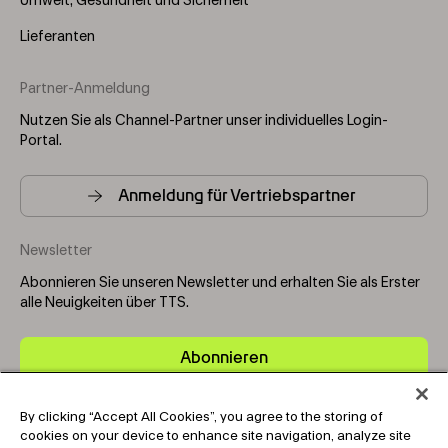
Umwelt, Gesundheit und Sicherheit
Lieferanten
Partner-Anmeldung
Nutzen Sie als Channel-Partner unser individuelles Login-
Portal.
Anmeldung für Vertriebspartner
Newsletter
Abonnieren Sie unseren Newsletter und erhalten Sie als Erster
alle Neuigkeiten über TTS.
Abonnieren
By clicking “Accept All Cookies”, you agree to the storing of
Copyright © 2025-2026 Tark Thermal Solutions. All rights
cookies on your device to enhance site navigation, analyze site