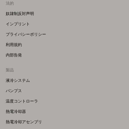
法的
奴隷制反対声明
インプリント
プライバシーポリシー
利用規約
内部告発
製品
Footer
Menu
液冷システム
(Right)
パンプス
温度コントローラ
熱電冷却器
熱電冷却アセンブリ