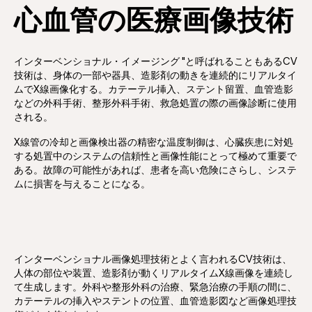
心血管の医療画像技術
インターベンショナル・イメージング "と呼ばれることもあるCV
技術は、身体の一部や器具、造影剤の動きを連続的にリアルタイ
ムでX線画像化する。カテーテル挿入、ステント留置、血管造影
などの外科手術、整形外科手術、救急処置の際の画像診断に使用
される。
X線管の冷却と画像検出器の精密な温度制御は、心臓疾患に対処
する処置中のシステムの信頼性と画像性能にとって極めて重要で
ある。故障の可能性があれば、患者を高い危険にさらし、システ
ムに損害を与えることになる。
インターベンショナル画像処理技術とよく言われるCV技術は、
人体の部位や装置、造影剤が動くリアルタイムX線画像を連続し
て生成します。外科や整形外科の治療、緊急治療の手順の間に、
カテーテルの挿入やステントの位置、血管造影図など画像処理技