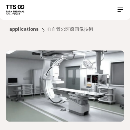
メ
イ
Main
Conta
ン
コ
navigation
ン
applications
心血管の医療画像技術
テ
ン
ツ
に
移
動