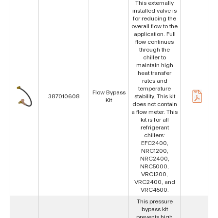
This externally
installed valve is
for reducing the
overall flow to the
application. Full
flow continues
through the
chiller to
maintain high
heat transfer
rates and
temperature
Flow Bypass
387010608
stability. This kit
Kit
does not contain
a flow meter. This
kit is for all
refrigerant
chillers:
EFC2400,
NRC1200,
NRC2400,
NRC5000,
VRC1200,
VRC2400, and
VRC4500.
This pressure
bypass kit
prevents high