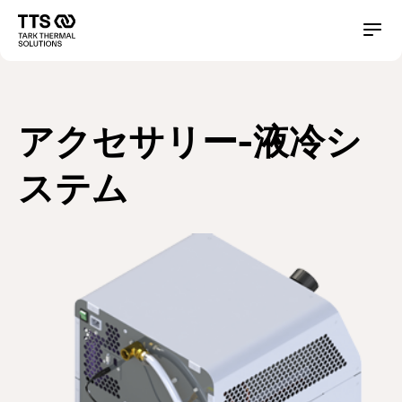
メ
イ
Main
Conta
ン
コ
navigation
ン
テ
ン
アクセサリー-液冷シ
ツ
に
移
ステム
動