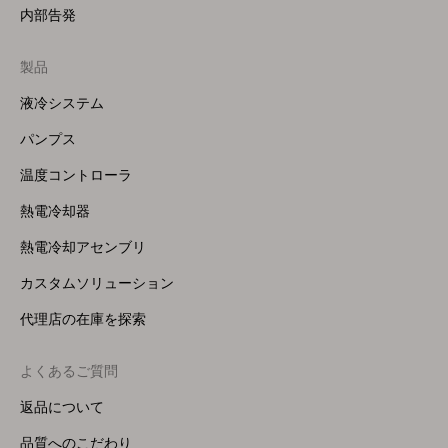
内部告発
製品
Footer
Menu
液冷システム
(Right)
パンプス
温度コントローラ
熱電冷却器
熱電冷却アセンブリ
カスタムソリューション
代理店の在庫を探索
よくあるご質問
返品について
品質へのこだわり