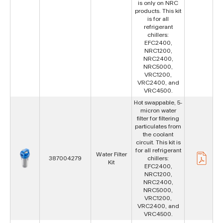
is only on NRC
products. This kit
is for all
refrigerant
chillers:
EFC2400,
NRC1200,
NRC2400,
NRC5000,
VRC1200,
VRC2400, and
VRC4500.
Hot swappable, 5-
micron water
filter for filtering
particulates from
the coolant
circuit. This kit is
for all refrigerant
Water Filter
387004279
chillers:
Kit
EFC2400,
NRC1200,
NRC2400,
NRC5000,
VRC1200,
VRC2400, and
VRC4500.