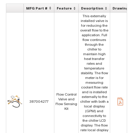
MFG Part #
Feature
Description
Drawing
This externally
installed valve is
for reducing the
overall flow to the
application. Full
flow continues
through the
chiller to
maintain high
heat transfer
rates and
temperature
stability. The flow
meter is for
measuring
coolant flow rate
and is installed
Flow Control
externally to the
Valve and
387004277
chiller with both a
Flow Sensing
local display
Kit
(GPM) and
connectivity to
the chiller LCD
display. The flow
rate local display