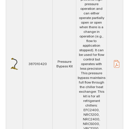
pressure
operation and
can either
operate partially
open or open
when there is a
change in
operation (e.g.,
flow to
application
stopped). It can
be used for flow
control but
Pressure
387010420
operates with
Bypass Kit
less precision.
This pressure
bypass maintains
full flow through
the chiller heat
exchanger. This
kit is for all
refrigerant
chillers:
EFC2400,
NRC1200,
NRC2400,
NRC5000,
VRC1200,