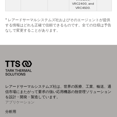
VRC2400, and
VRC4500.
* レアードサーマルシステムズ社およびそのエージェントが提供
する情報はどれも正確で信頼できるものです。全ての仕様は予告
なしで変更することがあります。
レアードサーマルシステムズ社は、世界の医療、工業、輸送、通
信市場にまたがって要求の強い応用機器の熱管理ソリューション
を設計・開発・製造しています。
アプリケーション
Footer
Menu
分析用
(Left)