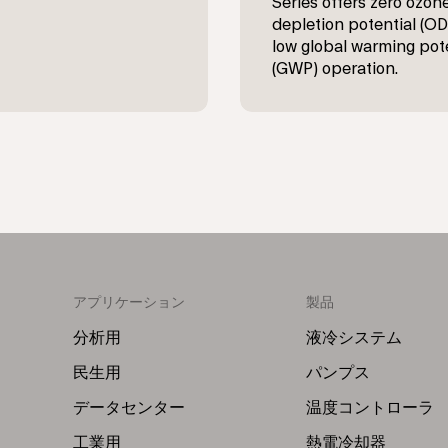
Series offers zero ozon
depletion potential (O
low global warming pot
(GWP) operation.
アプリケーション
製品
Footer
Footer
Menu
Menu
分析用
液冷システム
(Left)
(Right)
民生用
パンプス
データセンター
温度コントローラ
工業用
熱電冷却器