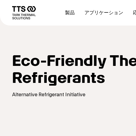
メ
Main
イ
navigation
製品
アプリケーション
ン
コ
ン
テ
ン
ツ
に
Eco-Friendly Th
移
動
Refrigerants
Alternative Refrigerant Initiative