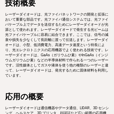
技術概要
レーザーダイオードは、光ファイバネットワークの開発と拡張に
おいて重要な部品です。光ファイバ通信システムでは、光ファイ
バケーブル上でデータを送信するためにレーザーダイオードが光
源として使われます。レーザーダイオードで発生する光ビームは
光ファイバケーブルに容易に結合できます。ここでは、信号の減
衰や損失を少なくして長距離に渡って伝送します。レーザーダイ
オードは、小型、低消費電力、高速データ速度という特長によ
り、光エレクロトニクスの応用機器でよく使われる技術です。レ
ーザーダイオードは、GaAs（ガリウムひ素）やInGaAs（インジ
ウムガリウムひ素）などの半導体材料で作られる一つのレーザー
です。活性媒体としてガスや液体を使う他の種類のレーザーと違
って、レーザーダイオードは、発光するために固体材料を利用し
ています。
応用の概要
レーザーダイオードは通信機器やデータ通信、LIDAR、3D センシ
ング、ヘルスケア、3D プリンタ、顔認証など広い範囲の応用機