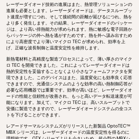
レーザーダイオード技術の進展はまた、熱管理ソリューションの
進展も必要とします。レーザーダイオードは、データスループッ
ト速度が増すにつれ、そして接続間の距離が延びるにつれ、熱を
より多く発生します。その結果、レーザーダイオードのパッケー
ジは、より高い排熱能力が求められます。熱に敏感な電子回路か
らパッケージの外へ熱を逃がすためです。熱を外へ汲み出すため
により高密度でより薄いマイクロ TEC が求められ、効率を上
げ、正確な波長制御と温度安定性を維持します。
新熱電材料と高精度な製造プロセスによって、薄い厚さのマイク
ロ TEC を開発できました。これによってレーザーダイオードは
熱的安定性を妥協することなくより小さなフォームファクタを実
現できました。このデバイスはまた、温度変化にも効率良く応答
できますので、光通信システムのような効率の高い熱制御応答が
必要な応用機器では重要です。効率が高いほど、レーザーダイオ
ードの性能と信頼性が改善され、もっと高いデータ転送速度が可
能になります。加えて、マイクロ TEC は、高いスループットで
安価に製造できますので、レーザーダイオードシステムの全コス
トを下げることができます。
レアードサーマルシステムズがリリースした新製品 OptoTEC™
MBX シリーズは、レーザーダイオードの温度安定性を得るのに
理想的です。OTX シリーズよりも小さいため、超小型の MBXシ