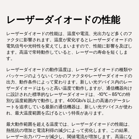
レーザーダイオードの性能
レーザーダイオードの性能は、温度や電流、光出力など多くのフ
ァクタに影響されます。温度が変化するとレーザーダイオードの
電気信号や光特性を変えてしまいますので、性能に影響を及ぼし
ます。高温で常時動作していると、レーザーの寿命を短くしま
す。
レーザーダイオードの動作温度は、レーザーダイオードの種類や
パッケージのようないくつかのファクタやレーザーダイオードの
出力、動作条件によって変わります。新しい光デバイス内のレー
ザーダイオードはもっと高い温度で動作しますが、通信機器向け
に設計された標準的なレーザーダイオードは、-10℃～85℃の特
別な温度範囲内で動作します。400Gb/s 以上の高速のデータレ
ートを追求している最新の通信機器は、新しい光デバイスが使わ
れ、最大温度範囲を広げるという特長があります。
最大動作範囲を超える温度では、レーザーダイオードの性能は、
熱抵抗の増加と電流利得の減少によって劣化します。この結果、
レーザー出力パワーが減少し、閾値電流が増加します。高温にな