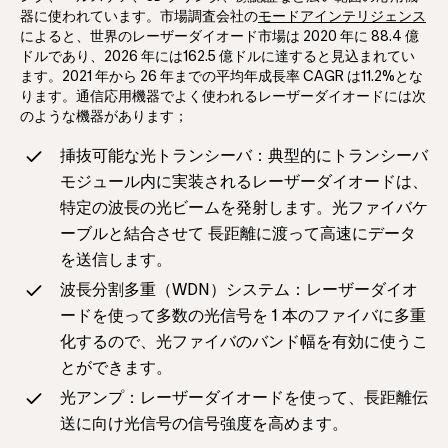
器に使われています。市場調査会社の
モードアインテリジェンス
によると、世界のレーザーダイオード市場は 2020 年に 88.4 億
ドルであり、2026 年には162.5 億ドルに達すると見込まれてい
ます。2021 年から 26 年までの平均年成長率 CAGR は11.2%とな
ります。通信応用機器でよく使われるレーザーダイオードには次
のような機器があります；
挿抜可能な光トランシーバ：典型的にトランシーバ
モジュール内に実装されるレーザーダイオードは、
特定の波長の光ビームを発射します。光ファイバケ
ーブルと結合させて 長距離に渡って高速にデータ
を送信します。
波長分割多重（WDN）システム：レーザーダイオ
ードを使って多数の光信号を 1 本のファイバに多重
化するので、光ファイバのバンド幅を有効に使うこ
とができます。
光アンプ：レーザーダイオードを使って、長距離伝
送に向け光信号の信号強度を高めます。