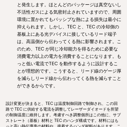
と発生します。ほとんどのパッケージは真空ないし
不活性ガスによる気密封止されていますので、周囲
環境に置かれてもパッシブな熱による損失は最小に
抑えられます。しかし、TEC と、TEC の冷却側の
基板上にある光デバイスに接しているリード端子
は、高温側から伝わってくる熱に影響されます。こ
のため、TEC が同じ冷却能力を得るために必要な
消費電力以上の電力を消費することになります。も
っと低い電流でTEC を動作するように設計するこ
とが理想的です。こうすると、リード線のゲージ厚
を減らしリード線から伝わってくる熱を減らすこと
ができるからです。
設計変更が決まると、TEC は温度制御回路で制御され、この回
路で TEC に供給する電流を調整してレーザーダイオードを所望
の制御温度に維持します。考慮すべき調整個所はこの他に、サブ
ストレート（基板）材料と TEC のハンダ構成です。材料にはも
っと高い熱伝導率の材料や、接着するハンダ材料があります。こ