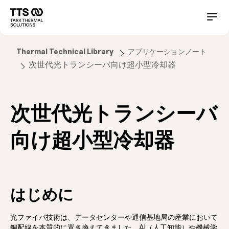
メ
イ
Main
Conta
ン
コ
navigation
ン
Thermal Technical Library
アプリケーションノート
テ
次世代光トランシーバ向け超小型冷却器
ン
ツ
に
移
次世代光トランシーバ
動
向け超小型冷却器
はじめに
光ファイバ技術は、データセンターや通信基地局の産業において
銅配線を本質的に置き換えてきました。AI（人工知能）や機械学