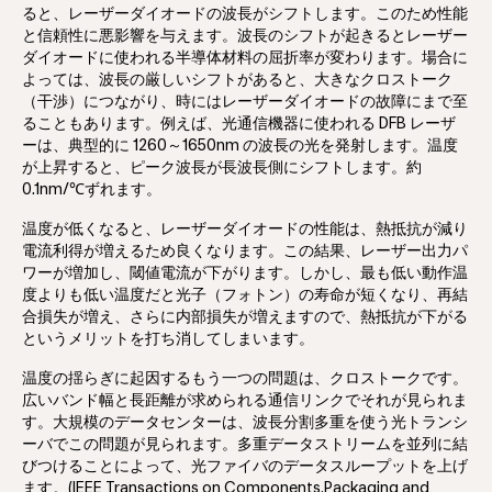
ると、レーザーダイオードの波長がシフトします。このため性能
と信頼性に悪影響を与えます。波長のシフトが起きるとレーザー
ダイオードに使われる半導体材料の屈折率が変わります。場合に
よっては、波長の厳しいシフトがあると、大きなクロストーク
（干渉）につながり、時にはレーザーダイオードの故障にまで至
ることもあります。例えば、光通信機器に使われる DFB レーザ
ーは、典型的に 1260～1650nm の波長の光を発射します。温度
が上昇すると、ピーク波長が長波長側にシフトします。約
0.1nm/℃ずれます。
温度が低くなると、レーザーダイオードの性能は、熱抵抗が減り
電流利得が増えるため良くなります。この結果、レーザー出力パ
ワーが増加し、閾値電流が下がります。しかし、最も低い動作温
度よりも低い温度だと光子（フォトン）の寿命が短くなり、再結
合損失が増え、さらに内部損失が増えますので、熱抵抗が下がる
というメリットを打ち消してしまいます。
温度の揺らぎに起因するもう一つの問題は、クロストークです。
広いバンド幅と長距離が求められる通信リンクでそれが見られま
す。大規模のデータセンターは、波長分割多重を使う光トランシ
ーバでこの問題が見られます。多重データストリームを並列に結
びつけることによって、光ファイバのデータスループットを上げ
ます。(IEEE Transactions on Components,Packaging and