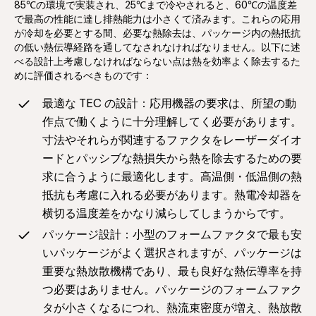
85℃の環境で実装され、25℃まで冷やされると、60℃の温度差
で最高の性能に達し排熱能力は小さくて済みます。これらの応用
が冷却を必要とする間、必要な熱除去は、パッケージ内の熱抵抗
の低い熱伝導経路を通してなされなければなりません。以下に述
べる設計上考慮しなければならない点は熱を効率よく除去するた
めに評価されるべきものです：
最適な TEC の設計：応用機器の要求は、所望の動
作点で働くように十分理解してく必要があります。
寸法やそれらが関連するファクタをレーザーダイオ
ードとパッシブな熱損失から熱を除去するための要
求に合うように最適化します。高温側・低温側の熱
抵抗も考慮に入れる必要があります。熱電冷却器を
横切る温度差をかなり減らしてしまうからです。
パッケージ設計：小型のフォームファクタで最も安
いパッケージがよく選択されますが、パッケージは
重要な熱放散機構であり、最も良好な熱伝導率を持
つ必要はありません。パッケージのフォームファク
タが小さくなるにつれ、熱流束密度が増え、熱放散