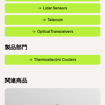
Lidar Sensors
Telecom
Optical Transceivers
製品部門
Thermoelectric Coolers
関連商品