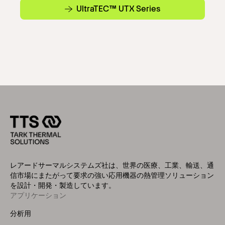
UltraTEC™ UTX Series
レアードサーマルシステムズ社は、世界の医療、工業、輸送、通
信市場にまたがって要求の強い応用機器の熱管理ソリューション
を設計・開発・製造しています。
アプリケーション
Footer
Menu
分析用
(Left)