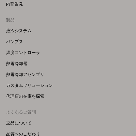
内部告発
製品
Footer
Menu
液冷システム
(Right)
パンプス
温度コントローラ
熱電冷却器
熱電冷却アセンブリ
カスタムソリューション
代理店の在庫を探索
よくあるご質問
返品について
品質へのこだわり