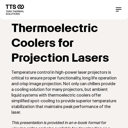
メ
イ
Main
Conta
ン
コ
navigation
Thermoelectric
ン
テ
ン
Coolers for
ツ
に
Projection Lasers
移
動
Temperature control in high-power laser projectors is
critical to ensure proper functionality, long life operation
and crisp image projection. Not only can chillers provide
a cooling solution for many projectors, but ambient
liquid systems with thermoelectric coolers offer
simplified spot-cooling to provide superior temperature
stabilization that maintains peak performance of the
laser.
This presentation is provided in an e-book format for