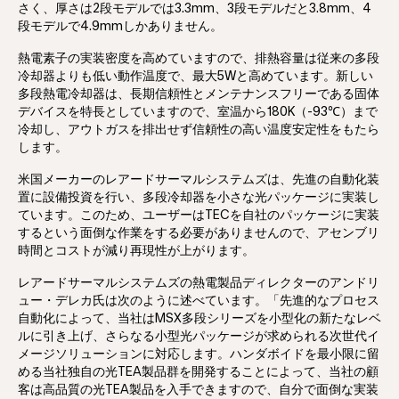
さく、厚さは2段モデルでは3.3mm、3段モデルだと3.8mm、4
段モデルで4.9mmしかありません。
熱電素子の実装密度を高めていますので、排熱容量は従来の多段
冷却器よりも低い動作温度で、最大5Wと高めています。新しい
多段熱電冷却器は、長期信頼性とメンテナンスフリーである固体
デバイスを特長としていますので、室温から180K（-93℃）まで
冷却し、アウトガスを排出せず信頼性の高い温度安定性をもたら
します。
米国メーカーのレアードサーマルシステムズは、先進の自動化装
置に設備投資を行い、多段冷却器を小さな光パッケージに実装し
ています。このため、ユーザーはTECを自社のパッケージに実装
するという面倒な作業をする必要がありませんので、アセンブリ
時間とコストが減り再現性が上がります。
レアードサーマルシステムズの熱電製品ディレクターのアンドリ
ュー・デレカ氏は次のように述べています。「先進的なプロセス
自動化によって、当社はMSX多段シリーズを小型化の新たなレベ
ルに引き上げ、さらなる小型光パッケージが求められる次世代イ
メージソリューションに対応します。ハンダボイドを最小限に留
める当社独自の光TEA製品群を開発することによって、当社の顧
客は高品質の光TEA製品を入手できますので、自分で面倒な実装