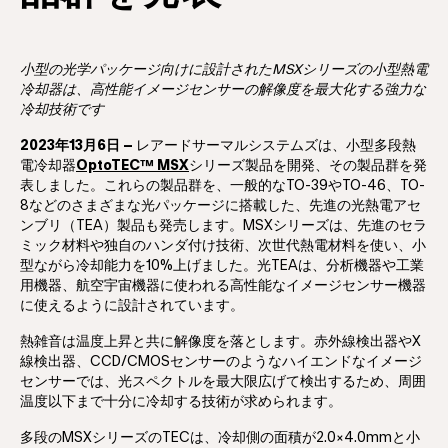
小型の光学パッケージ向けに設計されたMSXシリーズの小型熱電
冷却器は、高性能イメージセンサーの解像度を最大化する強力な
冷却技術です
2023年13月6日 –
レアードサーマルシステムズは、小型多段熱
電冷却器
OptoTEC™ MSX
シリーズ製品を開発、その製品群を発
表しました。これらの製品群を、一般的なTO-39やTO-46、TO-
8などのさまざまな光パッケージに搭載した、先進の光熱電アセ
ンブリ（TEA）製品も発売します。MSXシリーズは、先進のセラ
ミック材料や独自のハンダ付け技術、次世代熱電材料を使い、小
型ながら冷却能力を10%上げました。光TEAは、分析機器や工業
用機器、航空宇宙機器に使われる高性能なイメージセンサー機器
に使えるように設計されています。
熱雑音は温度上昇と共に解像度を落とします。赤外線検出器やX
線検出器、CCD/CMOSセンサーのようなハイエンドなイメージ
センサーでは、光スペクトルを最大限広げて検出するため、周囲
温度以下まで十分に冷却する技術が求められます。
多段のMSXシリーズのTECは、冷却側の面積が2.0×4.0mmと小