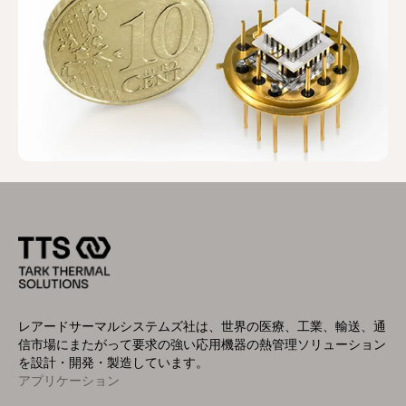
レアードサーマルシステムズ社は、世界の医療、工業、輸送、通
信市場にまたがって要求の強い応用機器の熱管理ソリューション
を設計・開発・製造しています。
アプリケーション
Footer