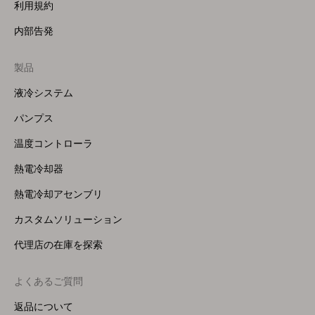
利用規約
内部告発
製品
Footer
Menu
液冷システム
(Right)
パンプス
温度コントローラ
熱電冷却器
熱電冷却アセンブリ
カスタムソリューション
代理店の在庫を探索
よくあるご質問
返品について