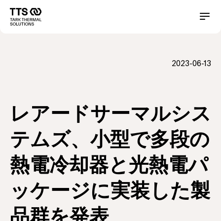
メ
イ
Main
Conta
ン
コ
navigation
ン
テ
2023-06-13
ン
ツ
に
移
動
レアードサーマルシス
テムズ、小型で多段の
熱電冷却器と光熱電パ
ッケージに実装した製
品群を発表