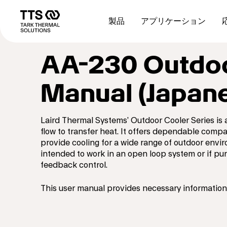
メ
Main
イ
navigation
製品
アプリケーション
ン
コ
ン
AA-230 Outdoo
テ
ン
ツ
Manual (Japan
に
移
動
Laird Thermal Systems’ Outdoor Cooler Series is 
flow to transfer heat. It offers dependable comp
provide cooling for a wide range of outdoor envir
intended to work in an open loop system or if pur
feedback control.
This user manual provides necessary information 