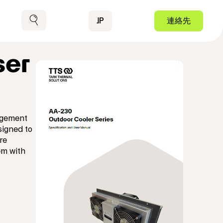
Contact
JP
連絡先
検索
ser
ingement
signed to
re
em with