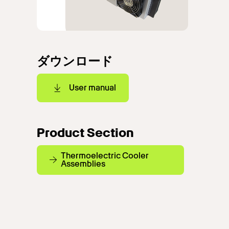
ダウンロード
User manual
Product Section
Thermoelectric Cooler
Assemblies