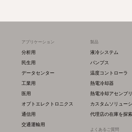
アプリケーション
製品
Footer
Footer
Menu
Menu
分析用
液冷システム
(Left)
(Right)
民生用
パンプス
データセンター
温度コントローラ
工業用
熱電冷却器
医用
熱電冷却アセンブ
オプトエレクトロニクス
カスタムソリュー
通信用
代理店の在庫を探
交通運輸用
よくあるご質問