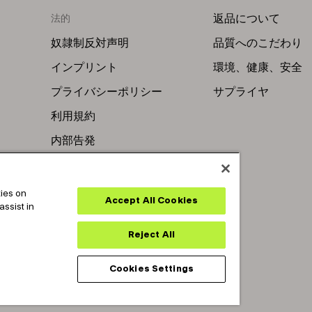
返品について
法的
奴隷制反対声明
品質へのこだわり
インプリント
環境、健康、安全
プライバシーポリシー
サプライヤ
利用規約
内部告発
kies on
Accept All Cookies
assist in
ts reserved.
Reject All
Cookies Settings