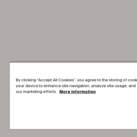
By clicking “Accept All Cookies”, you agree to the storing of coo
your device to enhance site navigation, analyze site usage, and 
our marketing efforts.
More information
Copyright © 2025-2026 Tark Thermal Solutions. All righ