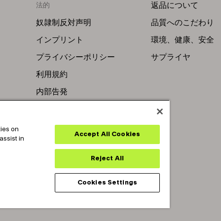
返品について
法的
奴隷制反対声明
品質へのこだわり
インプリント
環境、健康、安全
プライバシーポリシー
サプライヤ
利用規約
内部告発
kies on
Accept All Cookies
assist in
ts reserved.
Reject All
Cookies Settings