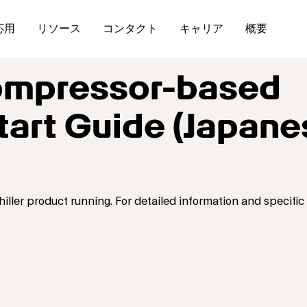
応用
リソース
コンタクト
キャリア
概要
mpressor-based
Start Guide (Japan
hiller product running. For detailed information and specific