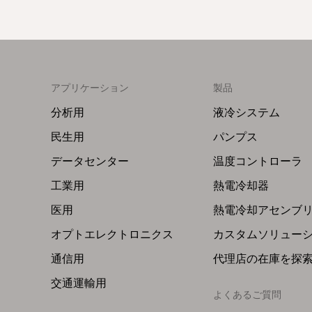
アプリケーション
製品
Footer
Footer
Menu
Menu
分析用
液冷システム
(Left)
(Right)
民生用
パンプス
データセンター
温度コントローラ
工業用
熱電冷却器
医用
熱電冷却アセンブ
オプトエレクトロニクス
カスタムソリュー
通信用
代理店の在庫を探
交通運輸用
よくあるご質問