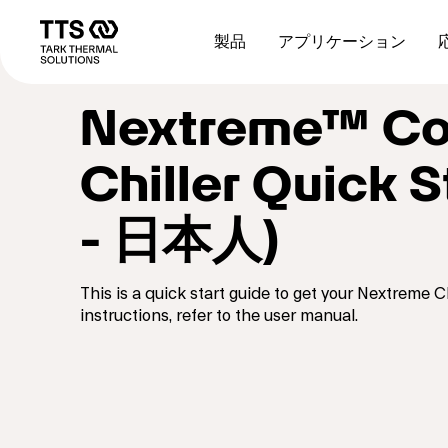
メ
Main
イ
navigation
製品
アプリケーション
ン
コ
ン
Nextreme™ Co
テ
ン
ツ
Chiller Quick 
に
移
動
- 日本人)
This is a quick start guide to get your Nextreme C
instructions, refer to the user manual.