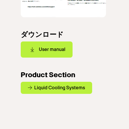
ダウンロード
User manual
Product Section
Liquid Cooling Systems