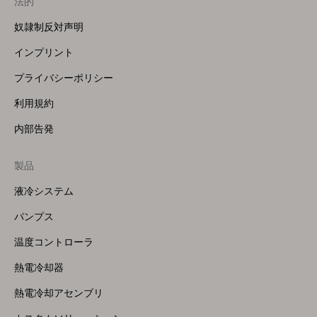
法的
奴隷制反対声明
インプリント
プライバシーポリシー
利用規約
内部告発
製品
Footer
Menu
液冷システム
(Right)
パンプス
温度コントローラ
熱電冷却器
熱電冷却アセンブリ