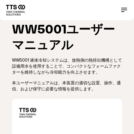
メ
イ
Main
Conta
ン
コ
navigation
WW5001ユーザー
ン
テ
ン
マニュアル
ツ
に
移
WW5001 液体冷却システムは、放熱側の熱排出機構として
動
設備用水を使用することで、コンパクトなフォームファク
ターを維持しながら冷却能力を向上させます。
本ユーザーマニュアルは、本装置の適切な設置、操作、通
信、および保守に必要な情報を提供します。