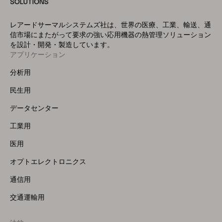
レアードサーマルシステムズ社は、世界の医療、工業、輸送、通
信市場にまたがって要求の強い応用機器の熱管理ソリューション
を設計・開発・製造しています。
アプリケーション
Footer
Menu
分析用
(Left)
民生用
データセンター
工業用
医用
オプトエレクトロニクス
通信用
交通運輸用