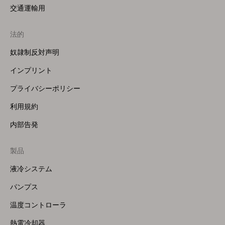
交通運輸用
法的
奴隷制反対声明
インプリント
プライバシーポリシー
利用規約
内部告発
製品
Footer
Menu
液冷システム
(Right)
パンプス
温度コントローラ
熱電冷却器