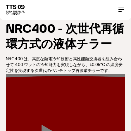
メ
イ
Main
Conta
ン
コ
navigation
NRC400 - 次世代再循
ン
テ
ン
環方式の液体チラー
ツ
に
移
NRC400 は、高度な熱電冷却技術と高性能熱交換器を組み合わ
動
せて 400 ワットの冷却能力を実現しながら、±0.05°C の温度安
定性を実現する次世代のベンチトップ再循環チラーです。