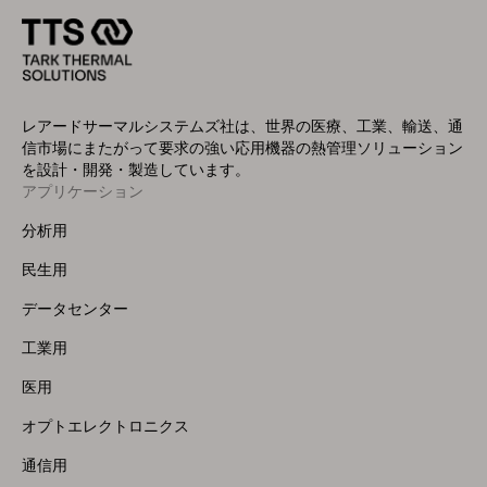
レアードサーマルシステムズ社は、世界の医療、工業、輸送、通
信市場にまたがって要求の強い応用機器の熱管理ソリューション
を設計・開発・製造しています。
アプリケーション
Footer
Menu
分析用
(Left)
民生用
データセンター
工業用
医用
オプトエレクトロニクス
通信用