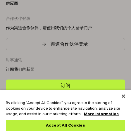
供应商
合作伙伴登录
作为渠道合作伙伴，请使用我们的个人登录门户
渠道合作伙伴登录
时事通讯
订阅我们的新闻
订阅
By clicking “Accept All Cookies”, you agree to the storing of
Copyright © 2025-2026 Tark Thermal Solutions. All rights
cookies on your device to enhance site navigation, analyze site
reserved.
usage, and assist in our marketing efforts.
More information
Accept All Cookies