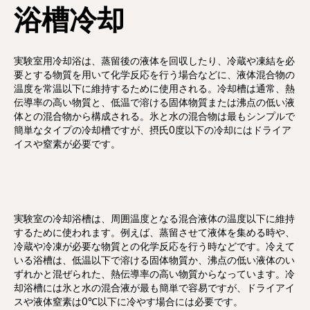
浴槽冷却
実験室用冷却浴は、蒸留後の液体を回収したり、冷蔵や凍結を必
要とする物質を用いて化学反応を行う場合などに、液体混合物の
温度を常温以下に維持するために使用される。冷却槽は通常、熱
伝導率の高い物質と、低温で溶ける固体物質または沸点の低い液
体との混合物から構成される。氷と水の混合物は最もシンプルで
簡単なタイプの冷却槽ですが、摂氏0度以下の冷却にはドライア
イスや窒素が必要です。
実験室の冷却浴槽は、周囲温度となる混合液体の温度以下に維持
するために使われます。例えば、蒸留させて液体を集める時や、
冷蔵や冷凍が必要な物質との化学反応を行う時などです。冷えて
いる浴槽は、低温以下で溶ける固体物質か、沸点の低い液体のい
ずれかと混ぜられた、熱伝導率の高い物質からなっています。冷
却浴槽には氷と水の混合液が最も簡単で容易ですが、ドライアイ
スや液体窒素は0℃以下に冷やす場合には必要です。