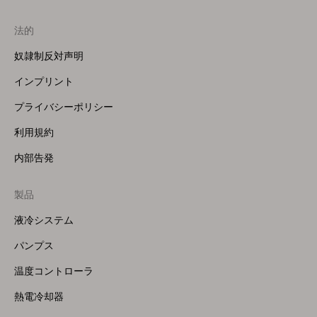
法的
奴隷制反対声明
インプリント
プライバシーポリシー
利用規約
内部告発
製品
Footer
Menu
液冷システム
(Right)
パンプス
温度コントローラ
熱電冷却器