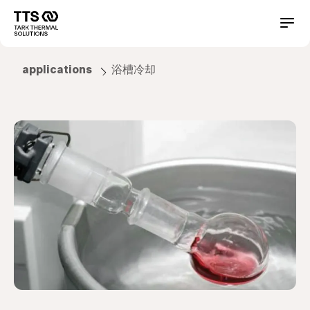
メ
イ
Main
Conta
ン
コ
navigation
ン
applications
浴槽冷却
テ
ン
ツ
に
移
動