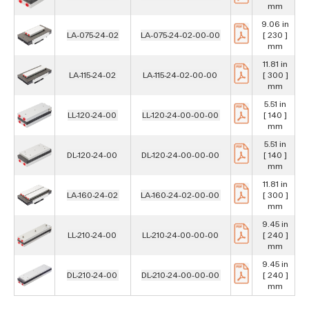
[
mm
9.06 in
LA-075-24-02
LA-075-24-02-00-00
[ 230 ]
[
mm
11.81 in
LA-115-24-02
LA-115-24-02-00-00
[ 300 ]
[
mm
5.51 in
LL-120-24-00
LL-120-24-00-00-00
[ 140 ]
[
mm
5.51 in
DL-120-24-00
DL-120-24-00-00-00
[ 140 ]
[
mm
11.81 in
LA-160-24-02
LA-160-24-02-00-00
[ 300 ]
[
mm
9.45 in
LL-210-24-00
LL-210-24-00-00-00
[ 240 ]
[
mm
9.45 in
DL-210-24-00
DL-210-24-00-00-00
[ 240 ]
[
mm