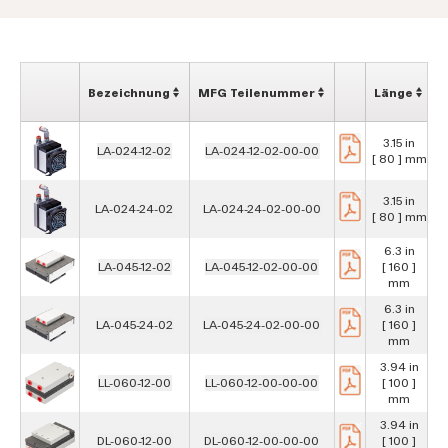
Bezeichnung
MFG Teilenummer
Länge
B
3.15 in
LA-024-12-02
LA-024-12-02-00-00
[ 80 ] mm
[
3.15 in
LA-024-24-02
LA-024-24-02-00-00
[ 80 ] mm
[
6.3 in
LA-045-12-02
LA-045-12-02-00-00
[ 160 ]
[
mm
6.3 in
LA-045-24-02
LA-045-24-02-00-00
[ 160 ]
[
mm
3.94 in
LL-060-12-00
LL-060-12-00-00-00
[ 100 ]
[
mm
3.94 in
DL-060-12-00
DL-060-12-00-00-00
[ 100 ]