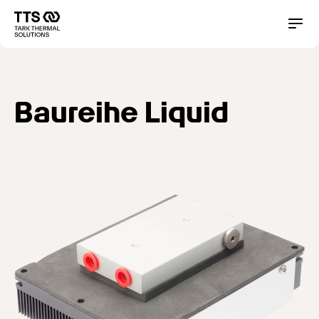
Direkt
zum
Main
Conta
Inhalt
navigation
Baureihe Liquid