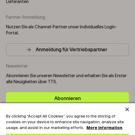
Lieferanten
Partner-Anmeldung
Nutzen Sie als Channel-Partner unser individuelles Login-
Portal.
Anmeldung für Vertriebspartner
Newsletter
Abonnieren Sie unseren Newsletter und erhalten Sie als Erster
alle Neuigkeiten über TTS.
Abonnieren
By clicking “Accept All Cookies”, you agree to the storing of
Copyright © 2025-2026 Tark Thermal Solutions. All rights
cookies on your device to enhance site navigation, analyze site
reserved.
usage, and assist in our marketing efforts.
More information