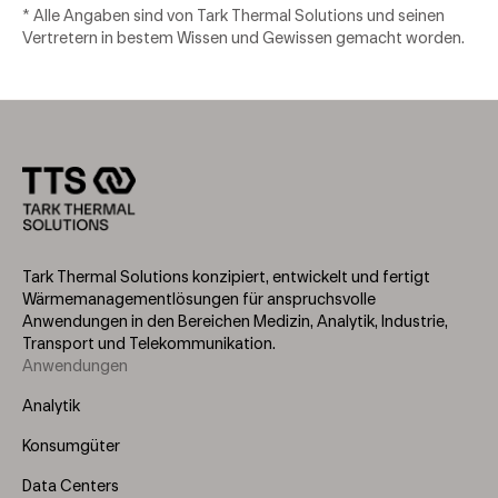
* Alle Angaben sind von Tark Thermal Solutions und seinen
Vertretern in bestem Wissen und Gewissen gemacht worden.
Tark Thermal Solutions konzipiert, entwickelt und fertigt
Wärmemanagementlösungen für anspruchsvolle
Anwendungen in den Bereichen Medizin, Analytik, Industrie,
Transport und Telekommunikation.
Anwendungen
Footer
Menu
Analytik
(Left)
Konsumgüter
Data Centers