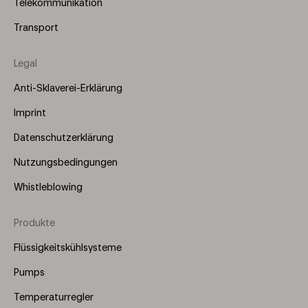
Telekommunikation
Transport
Legal
Anti-Sklaverei-Erklärung
Imprint
Datenschutzerklärung
Nutzungsbedingungen
Whistleblowing
Produkte
Footer
Menu
Flüssigkeitskühlsysteme
(Right)
Pumps
Temperaturregler