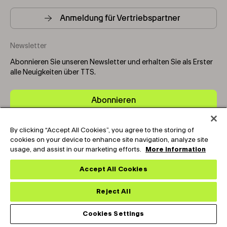
Anmeldung für Vertriebspartner
Newsletter
Abonnieren Sie unseren Newsletter und erhalten Sie als Erster
alle Neuigkeiten über TTS.
Abonnieren
By clicking “Accept All Cookies”, you agree to the storing of
Copyright © 2025-2026 Tark Thermal Solutions. All rights
cookies on your device to enhance site navigation, analyze site
reserved.
usage, and assist in our marketing efforts.
More information
Accept All Cookies
Socials
Reject All
Cookies Settings