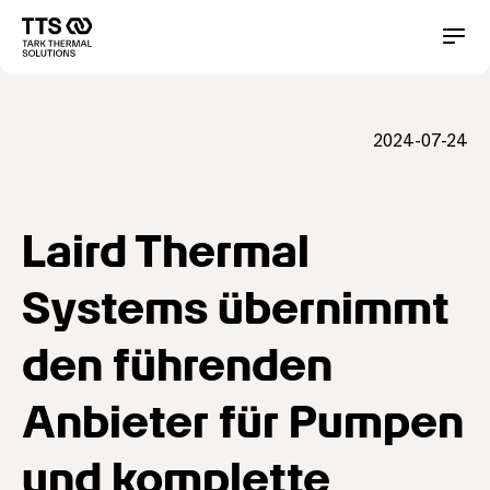
Direkt
zum
Main
Conta
Inhalt
navigation
2024-07-24
Laird Thermal
Systems übernimmt
den führenden
Anbieter für Pumpen
und komplette