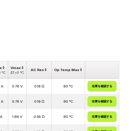
x
Vmax
AC Res
Op Temp Max
 °C
ΔT=0 °C
 A
0.76 V
0.18 Ω
80 °C
 A
0.76 V
0.18 Ω
80 °C
 A
1.86 V
0.56 Ω
80 °C