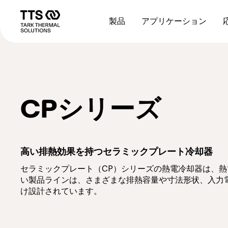
メ
//
Main
イ
navigation
製品
アプリケーション
ン
コ
ン
テ
ン
ツ
に
移
CPシリーズ
動
高い排熱効果を持つセラミックプレート冷却器
セラミックプレート（CP）シリーズの熱電冷却器は、
い製品ラインは、さまざまな排熱容量や寸法形状、入力
け設計されています。