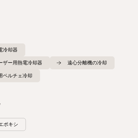
電冷却器
ーザー用熱電冷却器
遠心分離機の冷却
用ペルチェ冷却
*
- エポキシ