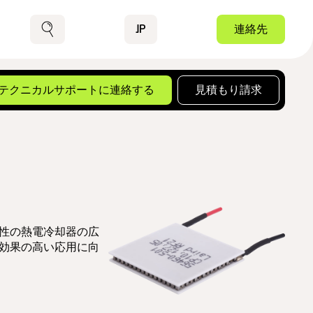
Contact
JP
連絡先
検索
性の熱電冷却器の広
効果の高い応用に向