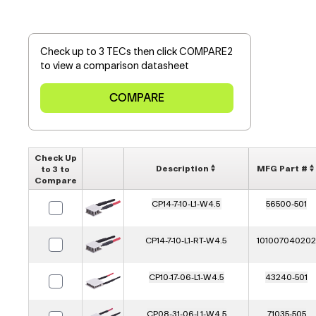
Check up to 3 TECs then click COMPARE2
to view a comparison datasheet
Check Up
Description
MFG Part #
to 3 to
Compare
CP14-7-10-L1-W4.5
56500-501
CP14-7-10-L1-RT-W4.5
101007040202
CP10-17-06-L1-W4.5
43240-501
CP08-31-06-L1-W4.5
71035-505